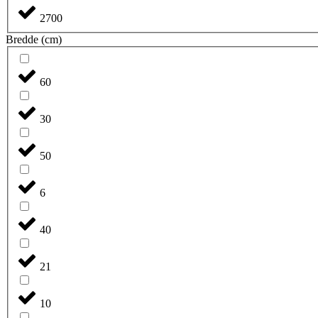
2700
Bredde (cm)
60
30
50
6
40
21
10