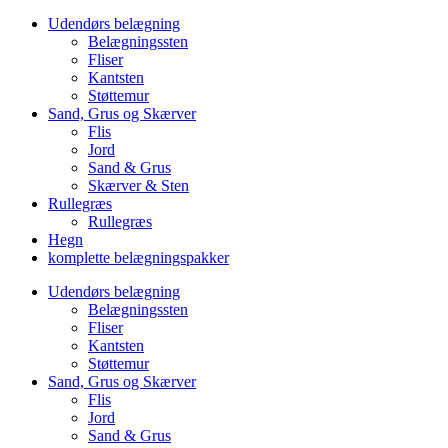
Udendørs belægning
Belægningssten
Fliser
Kantsten
Støttemur
Sand, Grus og Skærver
Flis
Jord
Sand & Grus
Skærver & Sten
Rullegræs
Rullegræs
Hegn
komplette belægningspakker
Udendørs belægning
Belægningssten
Fliser
Kantsten
Støttemur
Sand, Grus og Skærver
Flis
Jord
Sand & Grus