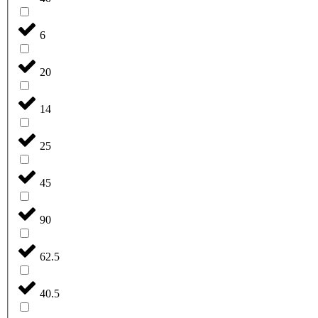
6
20
14
25
45
90
62.5
40.5