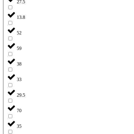
27.5
13.8
52
59
38
33
29.5
70
35