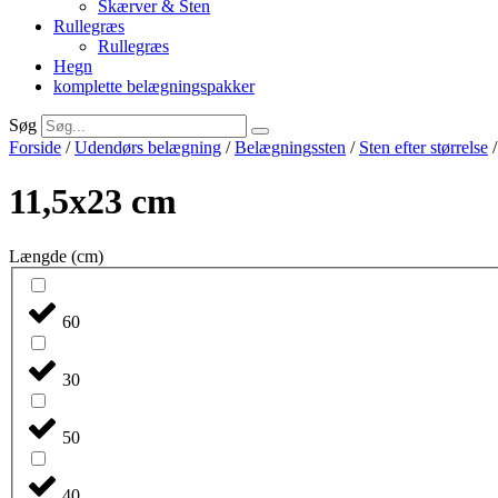
Skærver & Sten
Rullegræs
Rullegræs
Hegn
komplette belægningspakker
Søg
Forside
/
Udendørs belægning
/
Belægningssten
/
Sten efter størrelse
/
11,5x23 cm
Længde (cm)
60
30
50
40