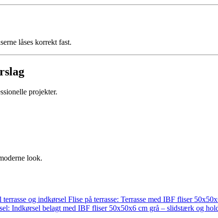
serne låses korrekt fast.
rslag
sionelle projekter.
 moderne look.