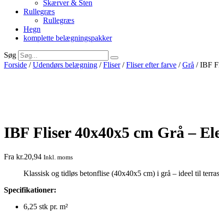
Skærver & Sten
Rullegræs
Rullegræs
Hegn
komplette belægningspakker
Søg
Forside
/
Udendørs belægning
/
Fliser
/
Fliser efter farve
/
Grå
/ IBF F
IBF Fliser 40x40x5 cm Grå – El
Fra
kr.
20,94
Inkl. moms
Klassisk og tidløs betonflise (40x40x5 cm) i grå – ideel til terra
Specifikationer:
6,25 stk pr. m²