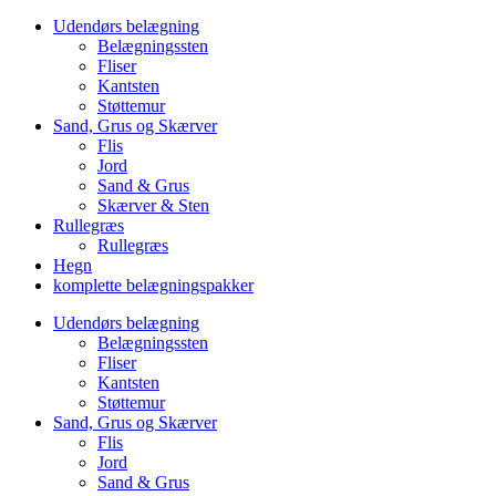
Udendørs belægning
Belægningssten
Fliser
Kantsten
Støttemur
Sand, Grus og Skærver
Flis
Jord
Sand & Grus
Skærver & Sten
Rullegræs
Rullegræs
Hegn
komplette belægningspakker
Udendørs belægning
Belægningssten
Fliser
Kantsten
Støttemur
Sand, Grus og Skærver
Flis
Jord
Sand & Grus